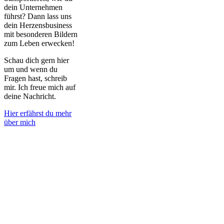
dein Unternehmen
führst? Dann lass uns
dein Herzensbusiness
mit besonderen Bildern
zum Leben erwecken!
Schau dich gern hier
um und wenn du
Fragen hast, schreib
mir. Ich freue mich auf
deine Nachricht.
Hier erfährst du mehr
über mich
Meine
Familienbilder…
…stehen für wertvolle
Erinnerungen, lieben und
geliebt werden, große