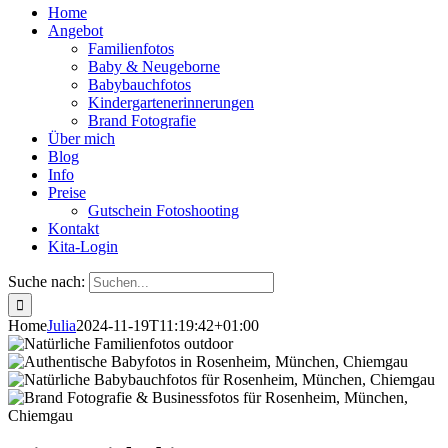
Home
Angebot
Familienfotos
Baby & Neugeborne
Babybauchfotos
Kindergartenerinnerungen
Brand Fotografie
Über mich
Blog
Info
Preise
Gutschein Fotoshooting
Kontakt
Kita-Login
Suche nach:
Home
Julia
2024-11-19T11:19:42+01:00