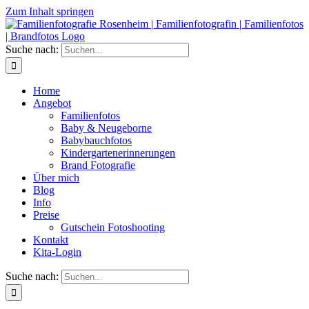
Zum Inhalt springen
Suche nach:
Home
Angebot
Familienfotos
Baby & Neugeborne
Babybauchfotos
Kindergartenerinnerungen
Brand Fotografie
Über mich
Blog
Info
Preise
Gutschein Fotoshooting
Kontakt
Kita-Login
Suche nach: