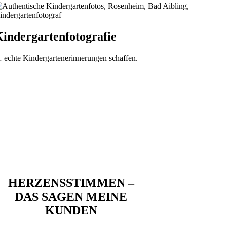
indergartenfotografie
 echte Kindergartenerinnerungen schaffen.
Familienfotos sind Liebesbriefe
an eure Kinder
Liebesbriefe, an gemeinsame Momente.
Liebesbriefe an das gemeinsame „Jetzt“.
Liebesbriefe, die euren Kindern sagen, wie sehr sie vom ersten Tag
an geliebt werden.
Liebesbriefe, die das Gefühl von Kindheit spürbar machen.
HERZENSSTIMMEN –
DAS SAGEN MEINE
KUNDEN