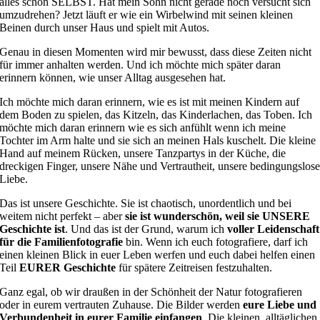
alles schon SELBST. Hat mein Sohn nicht gerade noch versucht sich
umzudrehen? Jetzt läuft er wie ein Wirbelwind mit seinen kleinen
Beinen durch unser Haus und spielt mit Autos.
Genau in diesen Momenten wird mir bewusst, dass diese Zeiten nicht
für immer anhalten werden. Und ich möchte mich später daran
erinnern können, wie unser Alltag ausgesehen hat.
Ich möchte mich daran erinnern, wie es ist mit meinen Kindern auf
dem Boden zu spielen, das Kitzeln, das Kinderlachen, das Toben. Ich
möchte mich daran erinnern wie es sich anfühlt wenn ich meine
Tochter im Arm halte und sie sich an meinen Hals kuschelt. Die kleine
Hand auf meinem Rücken, unsere Tanzpartys in der Küche, die
dreckigen Finger, unsere Nähe und Vertrautheit, unsere bedingungslos
Liebe.
Das ist unsere Geschichte. Sie ist chaotisch, unordentlich und bei
weitem nicht perfekt – aber
sie ist wunderschön, weil sie UNSERE
Geschichte ist
. Und das ist der Grund, warum ich
voller Leidenschaft
für die Familienfotografie
bin. Wenn ich euch fotografiere, darf ich
einen kleinen Blick in euer Leben werfen und euch dabei helfen einen
Teil
EURER Geschichte
für spätere Zeitreisen festzuhalten.
Ganz egal, ob wir draußen in der Schönheit der Natur fotografieren
oder in eurem vertrauten Zuhause. Die Bilder werden
eure Liebe und
Verbundenheit in eurer Familie einfangen
. Die kleinen, alltäglichen