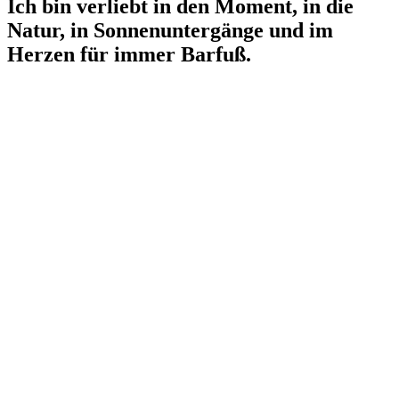
Ich bin verliebt in den Moment, in die
Natur, in Sonnenuntergänge und im
Herzen für immer Barfuß.
Meine Bilder…
…stehen für wertvolle
Erinnerungen, lieben und
geliebt werden, große
Emotionen, Verbindung,
Momente,
Zuneigung und einen
Augenblick die Zeit
anhalten.
Hände, die einander
berühren und das Gefühl