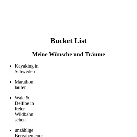
von Sicherheit geben.
Lachen, das ansteckt und
ein Miteinander aus
Liebe.
Bucket List
Meine Wünsche und Träume
Kayaking in
Schweden
Marathon
laufen
Wale &
Delfine in
freier
Wildbahn
sehen
unzählige
Bergabenteuer