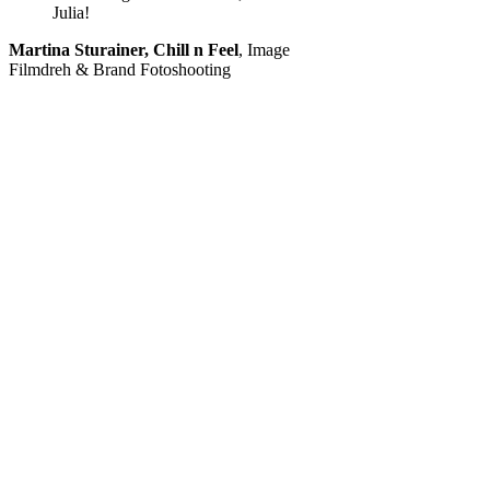
Julia!
Martina Sturainer, Chill n Feel
,
Image
Filmdreh & Brand Fotoshooting
Worauf wartest
du?
Egal ob du gerade schwanger
bist oder bereits eine
bezaubernde Familie hast, dein
Leben ist eine einzigartige
Geschichte. Sei es dir Wert, dass
es hochwertige Erinnerungen
daran gibt – für dich, deine
Kinder und Enkelkinder.