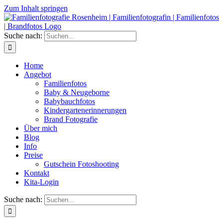
Zum Inhalt springen
Suche nach:
Home
Angebot
Familienfotos
Baby & Neugeborne
Babybauchfotos
Kindergartenerinnerungen
Brand Fotografie
Über mich
Blog
Info
Preise
Gutschein Fotoshooting
Kontakt
Kita-Login
Suche nach: