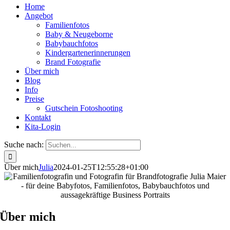
Home
Angebot
Familienfotos
Baby & Neugeborne
Babybauchfotos
Kindergartenerinnerungen
Brand Fotografie
Über mich
Blog
Info
Preise
Gutschein Fotoshooting
Kontakt
Kita-Login
Suche nach:
Über mich
Julia
2024-01-25T12:55:28+01:00
Über mich