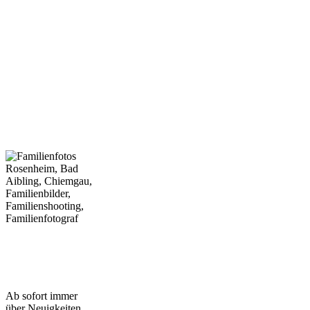
Melde dich bei mir – telefonisch
oder per Whatsapp unter +49
163 5 112131, per Mail
julia@strahlemaedchen.de
oder
über das
Kontaktformular
. Ich
freue mich schon darauf von dir
zu hören und dich und deine
Lieben persönlich
kennenzulernen!
Strahlemädchen-
Newsletter
Ab sofort immer
über Neuigkeiten