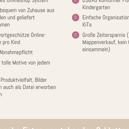
Kindergarten
r bequem von Zuhause aus
len und geliefert
Einfache Organisation
mmen
KiTa
ortgeschütze Online-
Große Zeitersparnis (
e pro Kind
Mappenverkauf, kein 
einsammeln)
 Abnahmepflicht
 tolle Motive von jedem
Produktvielfalt, Bilder
n auch als Datei erworben
n