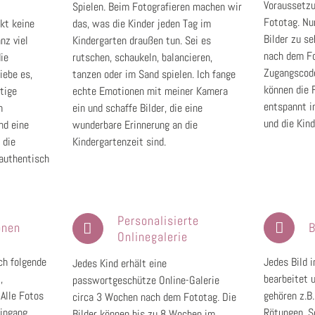
Voraussetzu
.
Spielen. Beim Fotografieren machen wir
Fototag. Nu
ckt
keine
das, was die Kinder jeden Tag im
Bilder zu se
nz viel
Kindergarten draußen tun. Sei es
nach dem Fo
die
rutschen, schaukeln, balancieren,
Zugangscode
iebe es,
tanzen oder im Sand spielen. Ich fange
können die 
tige
echte Emotionen mit meiner Kamera
entspannt i
h
ein und schaffe Bilder, die eine
und die Kin
nd eine
wunderbare Erinnerung an die
 die
Kindergartenzeit sind.
 authentisch
Personalisierte
onen
B
Onlinegalerie
ich folgende
Jedes Bild i
Jedes Kind erhält eine
,
bearbeitet 
passwortgeschütze Online-Galerie
Alle Fotos
gehören z.B.
circa 3 Wochen nach dem Fototag. Die
eingang
Rötungen, S
Bilder können bis zu 8 Wochen im