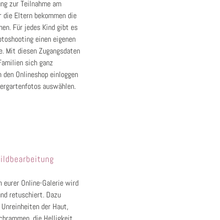
ng zur Teilnahme am
r die Eltern bekommen die
hen. Für jedes Kind gibt es
toshooting einen eigenen
. Mit diesen Zugangsdaten
Familien sich ganz
n den Onlineshop einloggen
dergartenfotos auswählen.
ildbearbeitung
n eurer Online-Galerie wird
und
retuschiert. Dazu
 Unreinheiten der Haut,
chrammen, die Helligkeit,