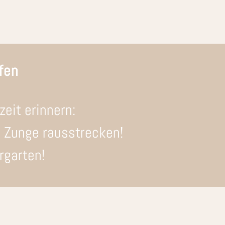
fen
eit erinnern:
s Zunge rausstrecken!
rgarten!