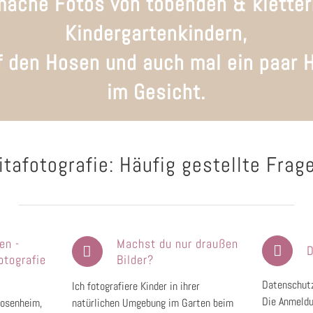
mache Fotos von tobenden & klette
Kindergartenkindern,
f den Hosen und auch mal ein paar 
im Gesicht.
itafotografie: Häufig gestellte Frag
en -
Machst du nur draußen
D
otografie
Bilder?
Datenschutz
Ich fotografiere Kinder in ihrer
Die Anmeldu
Rosenheim,
natürlichen Umgebung im Garten beim