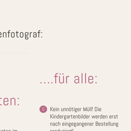
enfotograf:
….für alle:
ten:
Kein unnötiger Müll! Die
Kindergartenbilder werden erst
nach eingegangener Bestellung
otag im
produziert!