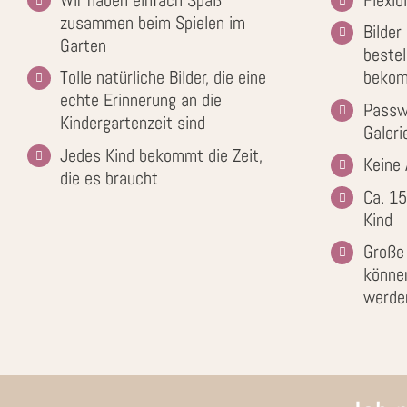
zusammen beim Spielen im
Bilde
Garten
bestel
Tolle natürliche Bilder, die eine
beko
echte Erinnerung an die
Passw
Kindergartenzeit sind
Galeri
Jedes Kind bekommt die Zeit,
Keine
die es braucht
Ca. 15
Kind
Große 
könne
werde