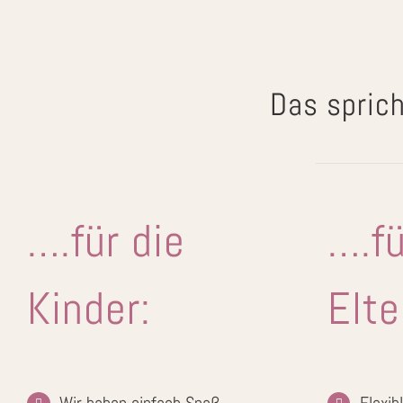
Das sprich
….für die
….fü
Kinder:
Elte
Wir haben einfach Spaß
Flexib