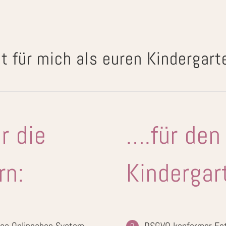
t für mich als euren Kindergart
r die
….für den
rn:
Kindergar
les Onlineshop System
DSGVO konformer Fot