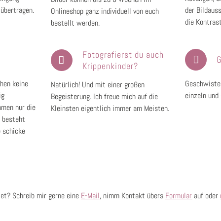
 übertragen.
der Bildauss
Onlineshop ganz individuell von euch
die Kontras
bestellt werden.
Fotografierst du auch
G
Krippenkinder?
ehen keine
Geschwister
Natürlich! Und mit einer großen
ig
einzeln und
Begeisterung. Ich freue mich auf die
hmen nur die
Kleinsten eigentlich immer am Meisten.
s besteht
e schicke
tet? Schreib mir gerne eine
E-Mail
, nimm Kontakt übers
Formular
auf oder