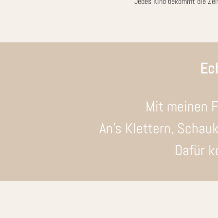
Jedes Kind bekommt die Zeit
Ec
Mit meinen F
An’s Klettern, Schau
Dafür k