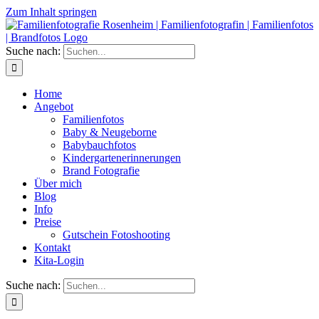
Zum Inhalt springen
Suche nach:
Home
Angebot
Familienfotos
Baby & Neugeborne
Babybauchfotos
Kindergartenerinnerungen
Brand Fotografie
Über mich
Blog
Info
Preise
Gutschein Fotoshooting
Kontakt
Kita-Login
Suche nach: